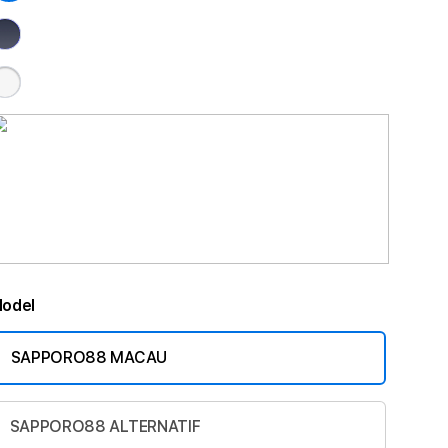
odel
SAPPORO88 MACAU
SAPPORO88 ALTERNATIF