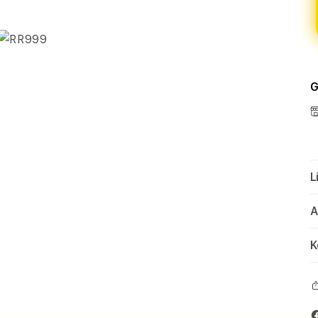
Open
media
7
in
modal
G
L
A
K
Open
media