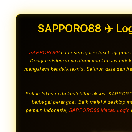
8
in
modal
SAPPORO88 ✈️ Logi
SAPPORO88
hadir sebagai solusi bagi pem
Dengan sistem yang dirancang khusus untuk 
mengalami kendala teknis. Seluruh data dan has
Selain fokus pada kestabilan akses, SAPPOR
berbagai perangkat. Baik melalui desktop m
pemain Indonesia,
SAPPORO88 Macau Login