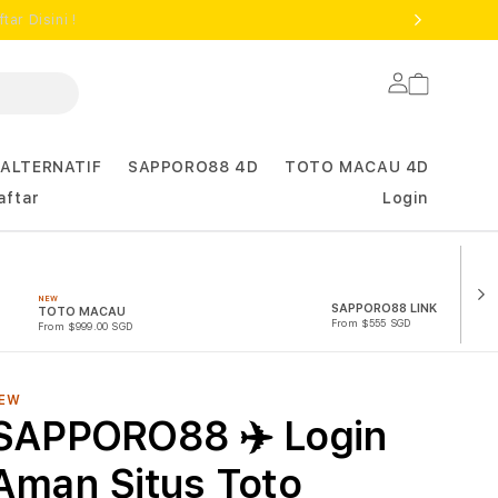
tar Disini !
Log
Cart
in
ALTERNATIF
SAPPORO88 4D
TOTO MACAU 4D
aftar
Login
NEW
SAPPORO88 LINK
TOTO MACAU
From $555 SGD
From $999.00 SGD
EW
SAPPORO88 ✈️ Login
Aman Situs Toto