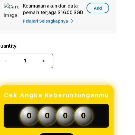
Keamanan akun dan data
Add
Add
pemain terjaga
$16.00 SGD
Apple
Pelajari Selengkapnya
Care
uantity
Decrease
Increase
quantity
quantity
for
for
SAPPORO88
SAPPORO88
✈️
✈️
Cek Angka Keberuntunganmu
Login
Login
Aman
Aman
Situs
Situs
0
0
0
0
Toto
Toto
Macau
Macau
Via
Via