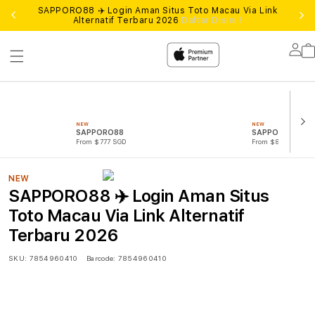
SAPPORO88 ✈️ Login Aman Situs Toto Macau Via Link
Lo
Alternatif Terbaru 2026
Daftar Disini !
Lo
in
NEW
NEW
SAPPORO88
SAPPORO88 LO
From $777 SGD
From $888 SGD
NEW
SAPPORO88 ✈️ Login Aman Situs
Toto Macau Via Link Alternatif
Terbaru 2026
SKU:
7854960410
Barcode:
7854960410