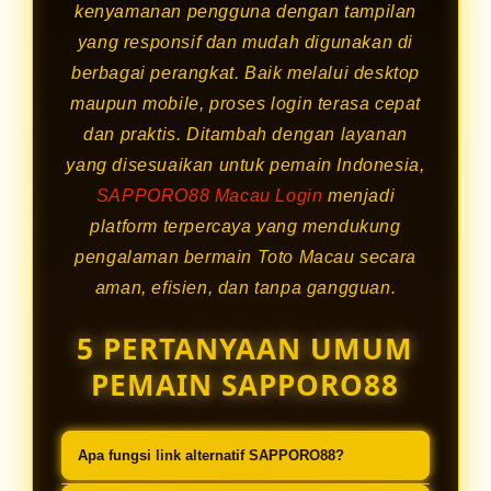
kenyamanan pengguna dengan tampilan
yang responsif dan mudah digunakan di
berbagai perangkat. Baik melalui desktop
maupun mobile, proses login terasa cepat
dan praktis. Ditambah dengan layanan
yang disesuaikan untuk pemain Indonesia,
SAPPORO88 Macau Login
menjadi
platform terpercaya yang mendukung
pengalaman bermain Toto Macau secara
aman, efisien, dan tanpa gangguan.
5 PERTANYAAN UMUM
PEMAIN SAPPORO88
Apa fungsi link alternatif SAPPORO88?