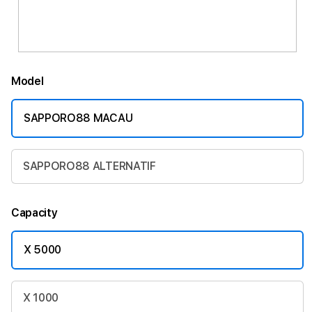
Model
SAPPORO88 MACAU
SAPPORO88 ALTERNATIF
Capacity
X 5000
X 1000