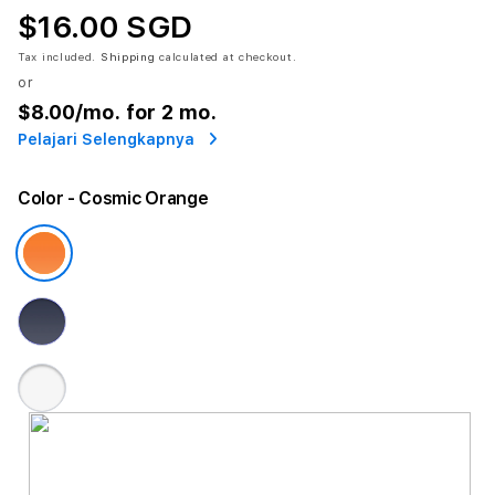
$16.00 SGD
Tax included.
Shipping
calculated at checkout.
or
$8.00
/mo. for 2 mo.
Pelajari Selengkapnya
Color
- Cosmic Orange