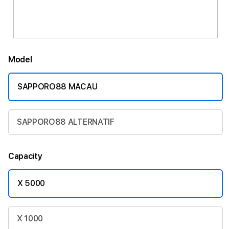
Model
SAPPORO88 MACAU
SAPPORO88 ALTERNATIF
Capacity
X 5000
X 1000