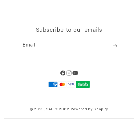
Subscribe to our emails
Email
Facebook
Instagram
YouTube
Payment
methods
© 2025,
SAPPORO88
Powered by Shopify