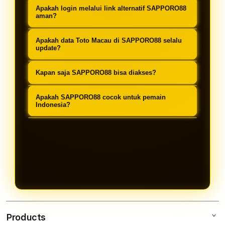
Link alternatif SAPPORO88 berfungsi
Apakah login melalui link alternatif SAPPORO88
sebagai akses cadangan agar pemain
aman?
tetap bisa login dengan aman dan
Ya, link alternatif SAPPORO88
Apakah data Toto Macau di SAPPORO88 selalu
lancar saat link utama bermasalah.
dirancang dengan sistem keamanan
update?
resmi yang melindungi data dan
SAPPORO88 menampilkan data Toto
Kapan saja SAPPORO88 bisa diakses?
aktivitas pemain saat login maupun
Macau yang diambil dari sumber
bermain.
SAPPORO88 dapat diakses kapan
resmi dan diperbarui secara real-
Apakah SAPPORO88 cocok untuk pemain
saja selama 24 jam melalui link
Indonesia?
time agar pemain mendapatkan
alternatif aktif, baik menggunakan
informasi yang akurat.
Ya, SAPPORO88 dirancang khusus
perangkat desktop maupun mobile.
untuk pemain Indonesia dengan
akses login stabil, link alternatif
aktif, bahasa yang mudah dipahami,
serta layanan yang siap digunakan
kapan saja.
Products