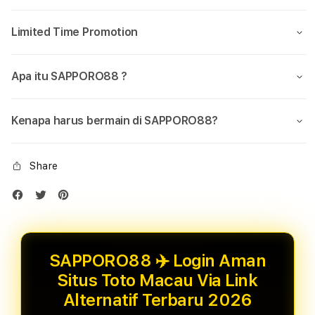
Limited Time Promotion
Apa itu SAPPORO88 ?
Kenapa harus bermain di SAPPORO88?
Share
SAPPORO88 ✈️ Login Aman
Situs Toto Macau Via Link
Alternatif Terbaru 2026