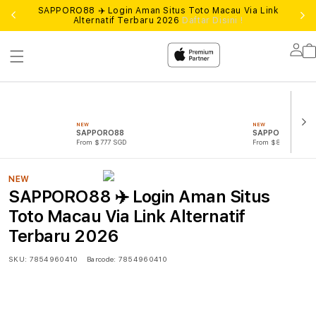
SAPPORO88 ✈️ Login Aman Situs Toto Macau Via Link
Lo
Alternatif Terbaru 2026
Daftar Disini !
Lo
in
NEW
NEW
SAPPORO88
SAPPORO88 LO
From $777 SGD
From $888 SGD
NEW
SAPPORO88 ✈️ Login Aman Situs
Toto Macau Via Link Alternatif
Terbaru 2026
SKU:
7854960410
Barcode:
7854960410