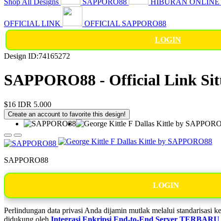
Shop All Designs
SAPPORO88
HIBURAN ONLINE
OFFICIAL LINK
OFFICIAL SAPPORO88
LOGIN
Design ID:74165272
SAPPORO88 - Official Link Sit
$16
IDR 5.000
Create an account to favorite this design!
SAPPORO88
LOGIN
Perlindungan data privasi Anda dijamin mutlak melalui standarisasi k
didukung oleh
Integrasi Enkripsi End-to-End Server TERBARU