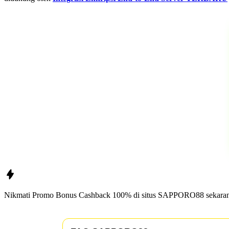
Nikmati Promo Bonus Cashback 100% di situs
SAPPORO88
sekaran