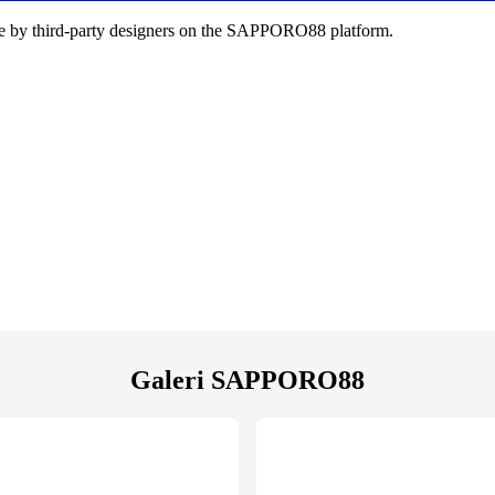
ge by third-party designers on the SAPPORO88 platform.
Galeri SAPPORO88