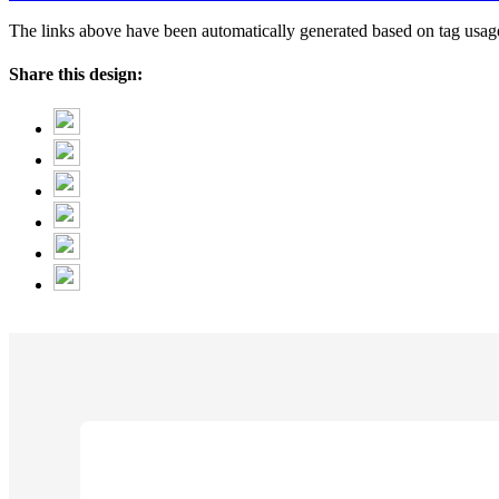
The links above have been automatically generated based on tag usa
Share this design: