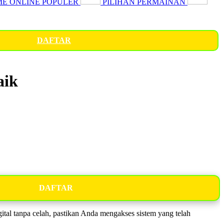
E ONLINE POPULER
PILIHAN PERMAINAN
DAFTAR
aik
DAFTAR
gital tanpa celah, pastikan Anda mengakses sistem yang telah