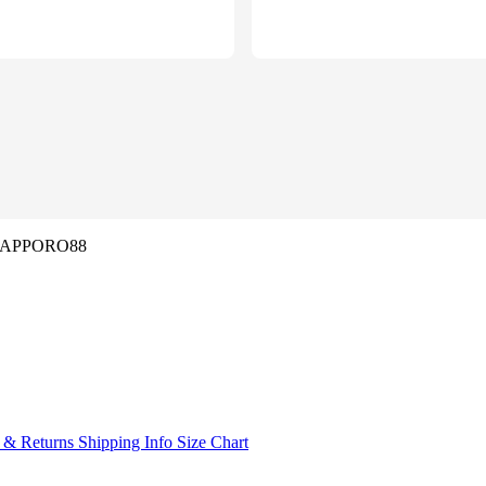
 & Returns
Shipping Info
Size Chart