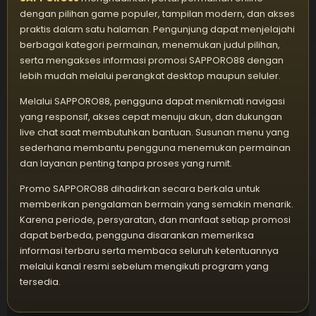
dengan pilihan game populer, tampilan modern, dan akses
praktis dalam satu halaman. Pengunjung dapat menjelajahi
berbagai kategori permainan, menemukan judul pilihan,
serta mengakses informasi promosi SAPPORO88 dengan
lebih mudah melalui perangkat desktop maupun seluler.
Melalui SAPPORO88, pengguna dapat menikmati navigasi
yang responsif, akses cepat menuju akun, dan dukungan
live chat saat membutuhkan bantuan. Susunan menu yang
sederhana membantu pengguna menemukan permainan
dan layanan penting tanpa proses yang rumit.
Promo SAPPORO88 dihadirkan secara berkala untuk
memberikan pengalaman bermain yang semakin menarik.
Karena periode, persyaratan, dan manfaat setiap promosi
dapat berbeda, pengguna disarankan memeriksa
informasi terbaru serta membaca seluruh ketentuannya
melalui kanal resmi sebelum mengikuti program yang
tersedia.