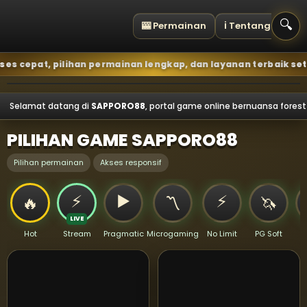
🔍
🛡️
🎰 Permainan
ℹ️ Tentang
 cepat, pilihan permainan lengkap, dan layanan terbaik setiap 
Selamat datang di
SAPPORO88
, portal game online bernuansa fores
PILIHAN GAME SAPPORO88
Pilihan permainan
Akses responsif
⚡
▶️
⚡
🔥
〽️
🦄
Hot
Stream
Pragmatic
Microgaming
No Limit
PG Soft