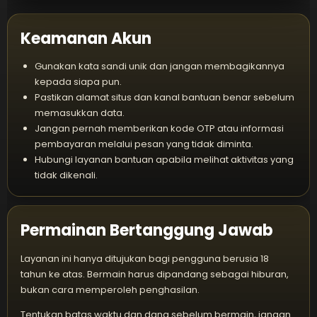
Keamanan Akun
Gunakan kata sandi unik dan jangan membagikannya
kepada siapa pun.
Pastikan alamat situs dan kanal bantuan benar sebelum
memasukkan data.
Jangan pernah memberikan kode OTP atau informasi
pembayaran melalui pesan yang tidak diminta.
Hubungi layanan bantuan apabila melihat aktivitas yang
tidak dikenali.
Permainan Bertanggung Jawab
Layanan ini hanya ditujukan bagi pengguna berusia 18
tahun ke atas. Bermain harus dipandang sebagai hiburan,
bukan cara memperoleh penghasilan.
Tentukan batas waktu dan dana sebelum bermain, jangan