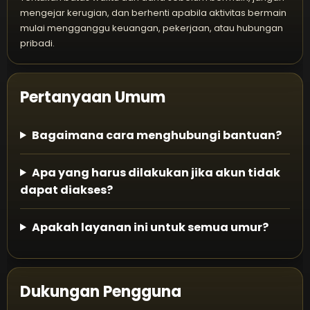
mengejar kerugian, dan berhenti apabila aktivitas bermain
mulai mengganggu keuangan, pekerjaan, atau hubungan
pribadi.
Pertanyaan Umum
Bagaimana cara menghubungi bantuan?
Apa yang harus dilakukan jika akun tidak
dapat diakses?
Apakah layanan ini untuk semua umur?
Dukungan Pengguna