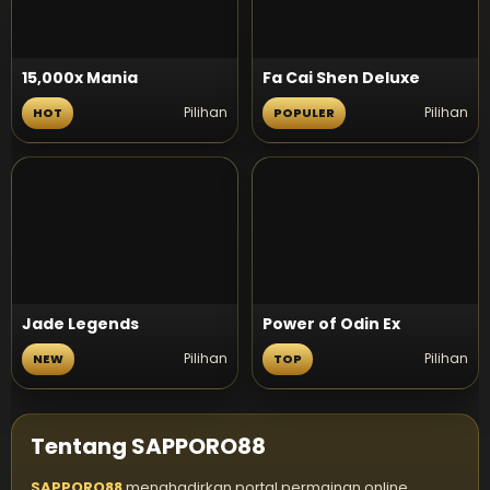
15,000x Mania
Fa Cai Shen Deluxe
Pilihan
Pilihan
HOT
POPULER
Jade Legends
Power of Odin Ex
Pilihan
Pilihan
NEW
TOP
Tentang SAPPORO88
SAPPORO88
menghadirkan portal permainan online