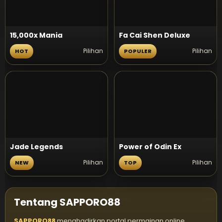
15,000x Mania
Fa Cai Shen Deluxe
Pilihan
Pilihan
HOT
POPULER
Jade Legends
Power of Odin Ex
Pilihan
Pilihan
NEW
TOP
Tentang SAPPORO88
SAPPORO88
menghadirkan portal permainan online