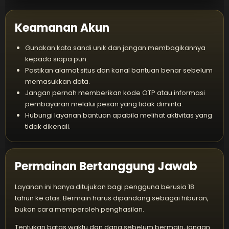
Keamanan Akun
Gunakan kata sandi unik dan jangan membagikannya
kepada siapa pun.
Pastikan alamat situs dan kanal bantuan benar sebelum
memasukkan data.
Jangan pernah memberikan kode OTP atau informasi
pembayaran melalui pesan yang tidak diminta.
Hubungi layanan bantuan apabila melihat aktivitas yang
tidak dikenali.
Permainan Bertanggung Jawab
Layanan ini hanya ditujukan bagi pengguna berusia 18
tahun ke atas. Bermain harus dipandang sebagai hiburan,
bukan cara memperoleh penghasilan.
Tentukan batas waktu dan dana sebelum bermain, jangan