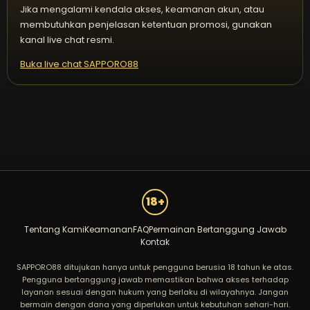
Jika mengalami kendala akses, keamanan akun, atau
membutuhkan penjelasan ketentuan promosi, gunakan
kanal live chat resmi.
Buka live chat SAPPORO88
18+
Tentang Kami
Keamanan
FAQ
Permainan Bertanggung Jawab
Kontak
SAPPORO88 ditujukan hanya untuk pengguna berusia 18 tahun ke atas.
Pengguna bertanggung jawab memastikan bahwa akses terhadap
layanan sesuai dengan hukum yang berlaku di wilayahnya. Jangan
bermain dengan dana yang diperlukan untuk kebutuhan sehari-hari.