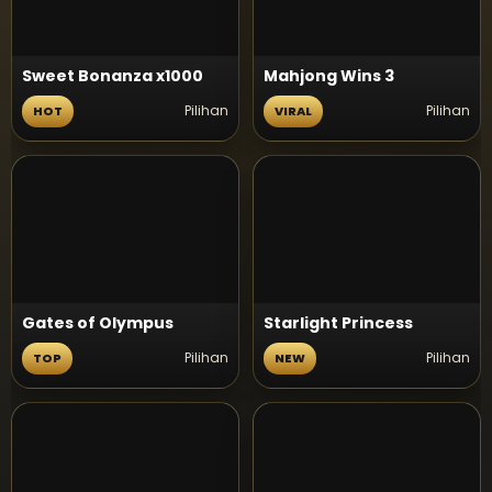
Sweet Bonanza x1000
Mahjong Wins 3
Pilihan
Pilihan
HOT
VIRAL
Gates of Olympus
Starlight Princess
Pilihan
Pilihan
TOP
NEW