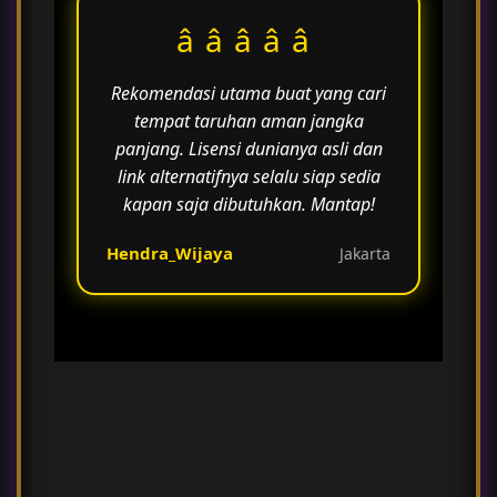
â­â­â­â­â­
Rekomendasi utama buat yang cari
tempat taruhan aman jangka
panjang. Lisensi dunianya asli dan
link alternatifnya selalu siap sedia
kapan saja dibutuhkan. Mantap!
Hendra_Wijaya
Jakarta