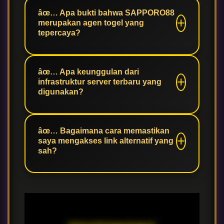
memastikan Anda tetap bisa
Sangat aman. Seluruh link alternatif
terhubung ke platform tanpa
resmi dari SAPPORO88 telah
âœ… Apa bukti bahwa SAPPORO88
merupakan agen togel yang
hambatan blokir atau kendala teknis
terintegrasi dengan sistem enkripsi
tepercaya?
lainnya.
tingkat tinggi dan didukung oleh
infrastruktur server terbaru yang
SAPPORO88 RESMI adalah agen togel
menjaga kerahasiaan data pribadi
sah yang memegang lisensi
âœ… Apa keunggulan dari
serta saldo akun Anda secara ketat.
infrastruktur server terbaru yang
operasional internasional. Lisensi ini
digunakan?
menjadi jaminan bahwa seluruh
perputaran angka dan sistem taruhan
Infrastruktur server terbaru kami
berjalan secara jujur (fair play) serta
menawarkan performa website yang
âœ… Bagaimana cara memastikan
transparan tanpa manipulasi.
saya mengakses link alternatif yang
jauh lebih stabil, ringan, dan memiliki
sah?
respons super cepat (low latency). Hal
ini meminimalkan risiko lag atau
Pastikan Anda selalu mendapatkan
gangguan sistem saat Anda
link alternatif langsung melalui
melakukan bettingan di jam-jam
layanan pelanggan resmi 24 jam atau
padat.
portal informasi tepercaya yang