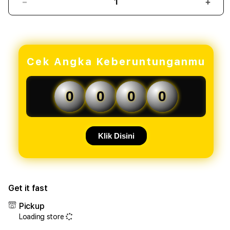
Decrease
Incr
quantity
quant
for
for
SAPPORO88
SAP
✈️
✈️
Cek Angka Keberuntunganmu
Login
Logi
Aman
Ama
Situs
Situs
0
0
0
0
Toto
Toto
Macau
Maca
Via
Via
Link
Link
Klik Disini
Alternatif
Alter
Terbaru
Terb
2026
2026
Get it fast
Pickup
Loading store