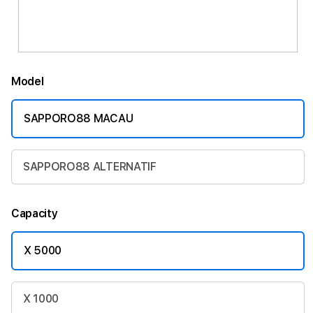
Model
SAPPORO88 MACAU
SAPPORO88 ALTERNATIF
Capacity
X 5000
X 1000