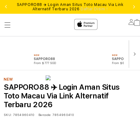
SAPPORO88 ✈️ Login Aman Situs Toto Macau Via Link
Lo
Alternatif Terbaru 2026
Daftar Disini !
Lo
in
NEW
NEW
SAPPORO88
SAPPORO88 LO
From $777 SGD
From $888 SGD
NEW
SAPPORO88 ✈️ Login Aman Situs
Toto Macau Via Link Alternatif
Terbaru 2026
SKU:
7854960410
Barcode:
7854960410