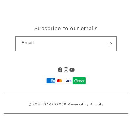
Subscribe to our emails
Email
Facebook
Instagram
YouTube
Payment
methods
© 2025,
SAPPORO88
Powered by Shopify