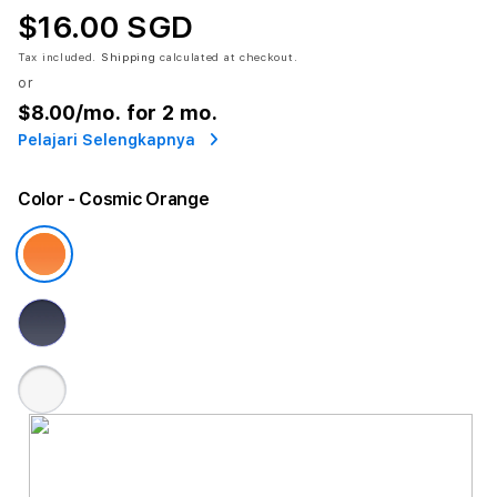
$16.00 SGD
Tax included.
Shipping
calculated at checkout.
or
$8.00
/mo. for 2 mo.
Pelajari Selengkapnya
Color
- Cosmic Orange