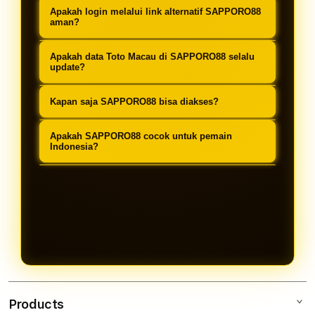
Link alternatif SAPPORO88 berfungsi
Apakah login melalui link alternatif SAPPORO88
sebagai akses cadangan agar pemain
aman?
tetap bisa login dengan aman dan
Ya, link alternatif SAPPORO88
Apakah data Toto Macau di SAPPORO88 selalu
lancar saat link utama bermasalah.
dirancang dengan sistem keamanan
update?
resmi yang melindungi data dan
SAPPORO88 menampilkan data Toto
Kapan saja SAPPORO88 bisa diakses?
aktivitas pemain saat login maupun
Macau yang diambil dari sumber
bermain.
SAPPORO88 dapat diakses kapan
resmi dan diperbarui secara real-
Apakah SAPPORO88 cocok untuk pemain
saja selama 24 jam melalui link
Indonesia?
time agar pemain mendapatkan
alternatif aktif, baik menggunakan
informasi yang akurat.
Ya, SAPPORO88 dirancang khusus
perangkat desktop maupun mobile.
untuk pemain Indonesia dengan
akses login stabil, link alternatif
aktif, bahasa yang mudah dipahami,
serta layanan yang siap digunakan
kapan saja.
Products