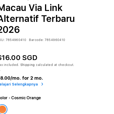
Macau Via Link
Alternatif Terbaru
2026
KU:
7854960410
Barcode:
7854960410
$16.00 SGD
ax included.
Shipping
calculated at checkout.
r
8.00
/mo. for 2 mo.
elajari Selengkapnya
olor
- Cosmic Orange