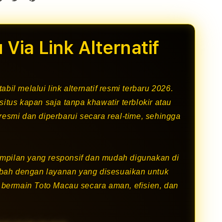
ia Link Alternatif
l melalui link alternatif resmi terbaru 2026.
us kapan saja tanpa khawatir terblokir atau
resmi dan diperbarui secara real-time, sehingga
pilan yang responsif dan mudah digunakan di
ambah dengan layanan yang disesuaikan untuk
bermain Toto Macau secara aman, efisien, dan