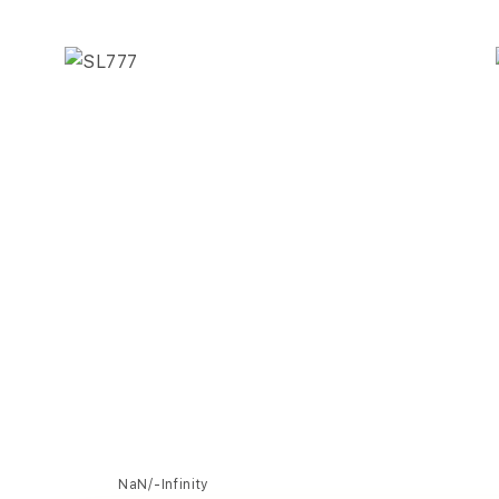
Open
media
6
in
modal
Open
of
NaN
/
-Infinity
media