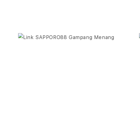
Open
media
4
in
modal