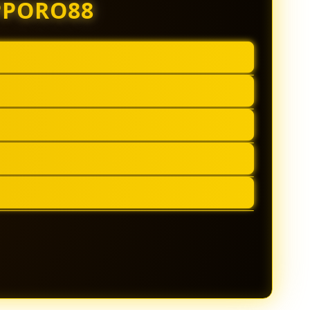
PPORO88
 dengan aman dan lancar saat link utama
a dan aktivitas pemain saat login maupun
cara real-time agar pemain mendapatkan
akan perangkat desktop maupun mobile.
rnatif aktif, bahasa yang mudah dipahami,