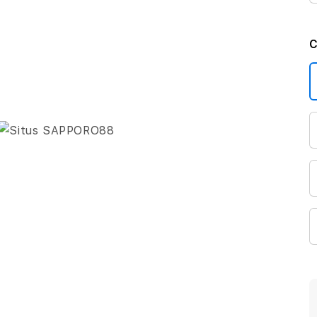
C
Open
media
3
in
modal