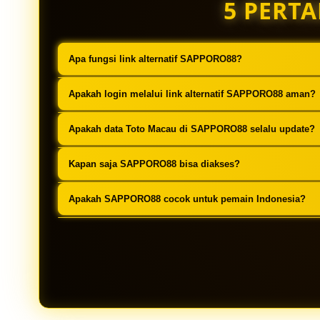
5 PERT
Apa fungsi link alternatif SAPPORO88?
Link alternatif SAPPORO88 berfungsi se
Apakah login melalui link alternatif SAPPORO88 aman?
bermasalah.
Ya, link alternatif SAPPORO88 dirancang
Apakah data Toto Macau di SAPPORO88 selalu update?
bermain.
SAPPORO88 menampilkan data Toto Macau
Kapan saja SAPPORO88 bisa diakses?
informasi yang akurat.
SAPPORO88 dapat diakses kapan saja selam
Apakah SAPPORO88 cocok untuk pemain Indonesia?
Ya, SAPPORO88 dirancang khusus untuk pem
serta layanan yang siap digunakan kapan s