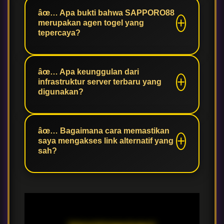
memastikan Anda tetap bisa
Sangat aman. Seluruh link alternatif
terhubung ke platform tanpa
resmi dari SAPPORO88 telah
âœ… Apa bukti bahwa SAPPORO88
merupakan agen togel yang
hambatan blokir atau kendala teknis
terintegrasi dengan sistem enkripsi
tepercaya?
lainnya.
tingkat tinggi dan didukung oleh
infrastruktur server terbaru yang
SAPPORO88 RESMI adalah agen togel
menjaga kerahasiaan data pribadi
sah yang memegang lisensi
âœ… Apa keunggulan dari
serta saldo akun Anda secara ketat.
infrastruktur server terbaru yang
operasional internasional. Lisensi ini
digunakan?
menjadi jaminan bahwa seluruh
perputaran angka dan sistem taruhan
Infrastruktur server terbaru kami
berjalan secara jujur (fair play) serta
menawarkan performa website yang
âœ… Bagaimana cara memastikan
transparan tanpa manipulasi.
saya mengakses link alternatif yang
jauh lebih stabil, ringan, dan memiliki
sah?
respons super cepat (low latency). Hal
ini meminimalkan risiko lag atau
Pastikan Anda selalu mendapatkan
gangguan sistem saat Anda
link alternatif langsung melalui
melakukan bettingan di jam-jam
layanan pelanggan resmi 24 jam atau
padat.
portal informasi tepercaya yang