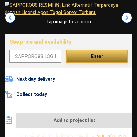
Tap image to zoom in
See price and availability
Enter
Next day delivery
Collect today
Add to project list
PleaseÃƒÆ’Ã†â€™ÃƒÂ¢Ã¢â€šÂ¬Ã…Â¡
sign in/register