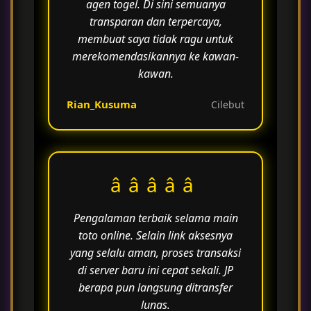
agen togel. Di sini semuanya
transparan dan terpercaya,
membuat saya tidak ragu untuk
merekomendasikannya ke kawan-
kawan.
Rian_Kusuma
Cilebut
â­â­â­â­â­
Pengalaman terbaik selama main
toto online. Selain link aksesnya
yang selalu aman, proses transaksi
di server baru ini cepat sekali. JP
berapa pun langsung ditransfer
lunas.