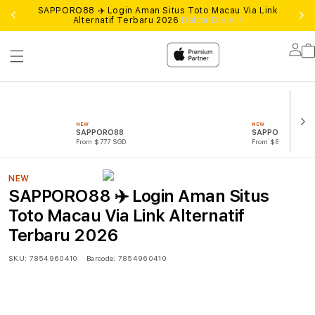
SAPPORO88 ✈️ Login Aman Situs Toto Macau Via Link
Lo
Alternatif Terbaru 2026
Daftar Disini !
Lo
in
NEW
NEW
SAPPORO88
SAPPORO88 LO
From $777 SGD
From $888 SGD
NEW
SAPPORO88 ✈️ Login Aman Situs
Toto Macau Via Link Alternatif
Terbaru 2026
SKU:
7854960410
Barcode:
7854960410