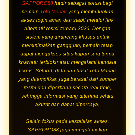
SAPPORO88
hadir sebagai solusi bagi
pemain
Toto Macau
yang membutuhkan
akses login aman dan stabil melalui link
alternatif resmi terbaru 2026. Dengan
sistem yang dirancang khusus untuk
meminimalkan gangguan, pemain tetap
dapat mengakses situs kapan saja tanpa
khawatir terblokir atau mengalami kendala
teknis. Seluruh data dan hasil Toto Macau
yang ditampilkan juga berasal dari sumber
resmi dan diperbarui secara real-time,
sehingga informasi yang diterima selalu
akurat dan dapat dipercaya.
Selain fokus pada kestabilan akses,
SAPPORO88 juga mengutamakan