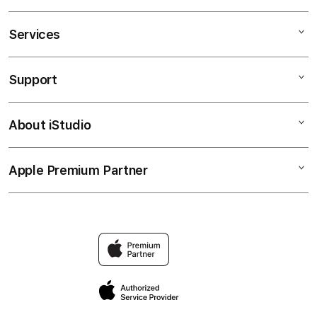
Services
SAPPORO88
SAPPORO88 LOGIN
Support
AppleCare+
SAPPORO88 MACAU
Corporate
TOTO MACAU
About iStudio
My Account
Toto Macau
SAPPORO88 LINK
Collection & Delivery
Elush Service Provider
SAPPORO88 ALTERNATIF
Apple Premium Partner
About Us
Returns & Exchanges
Financing Options
SAPPORO88 4D
Find an iStudio near you
Contact Us
Trade-in
SAPPORO88 MACAU LOGIN
Why Shop at iStudio
FAQ
Traveller’s Reservation
Elush Corporate Website
Privacy Policy
Site Terms of Use