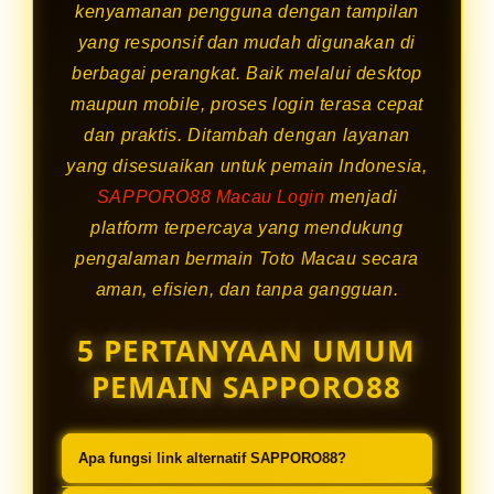
kenyamanan pengguna dengan tampilan
yang responsif dan mudah digunakan di
berbagai perangkat. Baik melalui desktop
maupun mobile, proses login terasa cepat
dan praktis. Ditambah dengan layanan
yang disesuaikan untuk pemain Indonesia,
SAPPORO88 Macau Login
menjadi
platform terpercaya yang mendukung
pengalaman bermain Toto Macau secara
aman, efisien, dan tanpa gangguan.
5 PERTANYAAN UMUM
PEMAIN SAPPORO88
Apa fungsi link alternatif SAPPORO88?