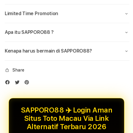
Limited Time Promotion
Apa itu SAPPORO88 ?
Kenapa harus bermain di SAPPORO88?
Share
SAPPORO88 ✈️ Login Aman
Situs Toto Macau Via Link
Alternatif Terbaru 2026