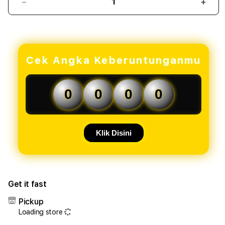
Decrease
Incr
quantity
quant
for
for
SAPPORO88
SAP
✈️
✈️
Cek Angka Keberuntunganmu
Login
Logi
Aman
Ama
Situs
Situs
0
0
0
0
Toto
Toto
Macau
Maca
Via
Via
Link
Link
Klik Disini
Alternatif
Alter
Terbaru
Terb
2026
2026
Get it fast
Pickup
Loading store