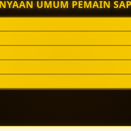
ANYAAN UMUM PEMAIN SA
bagai akses cadangan agar pemain tetap bisa login
 dengan sistem keamanan resmi yang melindungi dat
 yang diambil dari sumber resmi dan diperbarui se
a 24 jam melalui link alternatif aktif, baik menggun
ain Indonesia dengan akses login stabil, link alte
aja.