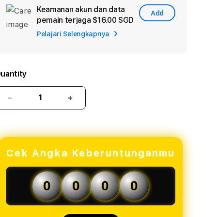
Keamanan akun dan data
Add
Add
pemain terjaga
$16.00 SGD
Apple
Pelajari Selengkapnya
Care
uantity
Decrease
Increase
quantity
quantity
for
for
SAPPORO88
SAPPORO88
✈️
✈️
Cek Angka Keberuntunganmu
Login
Login
Aman
Aman
Situs
Situs
0
0
0
0
Toto
Toto
Macau
Macau
Via
Via