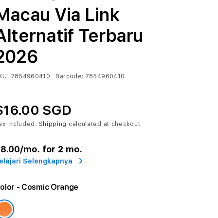
Macau Via Link
Alternatif Terbaru
2026
KU:
7854960410
Barcode:
7854960410
$16.00 SGD
ax included.
Shipping
calculated at checkout.
r
8.00
/mo. for 2 mo.
elajari Selengkapnya
olor
- Cosmic Orange