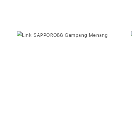
Open
media
4
in
modal