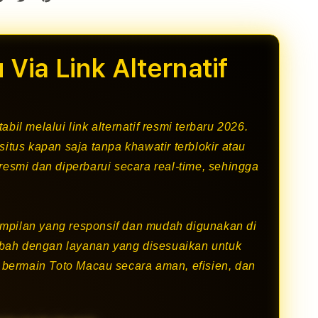
ia Link Alternatif
l melalui link alternatif resmi terbaru 2026.
us kapan saja tanpa khawatir terblokir atau
resmi dan diperbarui secara real-time, sehingga
pilan yang responsif dan mudah digunakan di
ambah dengan layanan yang disesuaikan untuk
bermain Toto Macau secara aman, efisien, dan