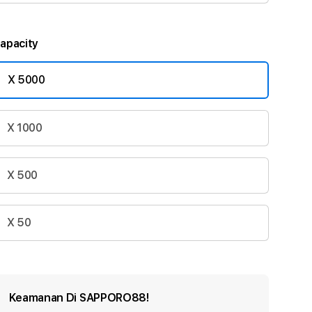
apacity
X 5000
X 1000
X 500
X 50
Keamanan Di SAPPORO88!