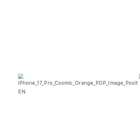
Open
media
1
in
modal