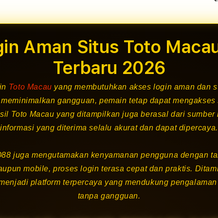
9
in
modal
n Aman Situs Toto Macau V
Terbaru 2026
ain
Toto Macau
yang membutuhkan akses login aman dan stabi
meminimalkan gangguan, pemain tetap dapat mengakses sit
il Toto Macau yang ditampilkan juga berasal dari sumber 
informasi yang diterima selalu akurat dan dapat dipercaya.
O88 juga mengutamakan kenyamanan pengguna dengan tam
aupun mobile, proses login terasa cepat dan praktis. Dit
menjadi platform terpercaya yang mendukung pengalaman 
tanpa gangguan.