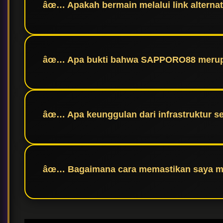
âœ… Apakah bermain melalui link alternat
Sangat aman. Seluruh link alternatif resmi 
server terbaru 
âœ… Apa bukti bahwa SAPPORO88 merupa
SAPPORO88 RESMI adalah agen togel sah yang m
dan sistem ta
âœ… Apa keunggulan dari infrastruktur s
Infrastruktur server terbaru kami menawarkan 
meminimalkan risik
âœ… Bagaimana cara memastikan saya men
Pastikan Anda selalu mendapatkan link alternat