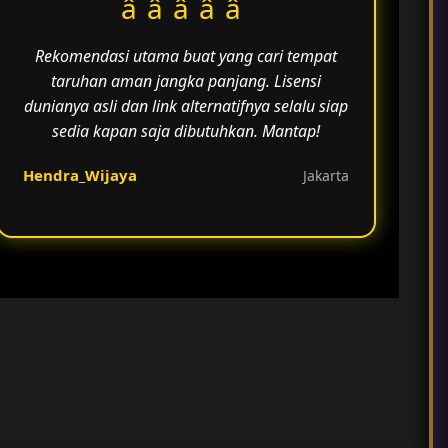
â­â­â­â­â­
Rekomendasi utama buat yang cari tempat
taruhan aman jangka panjang. Lisensi
dunianya asli dan link alternatifnya selalu siap
sedia kapan saja dibutuhkan. Mantap!
Hendra_Wijaya
Jakarta