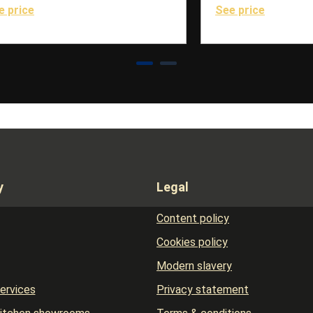
e price
See price
y
Legal
Content policy
Cookies policy
Modern slavery
rvices
Privacy statement