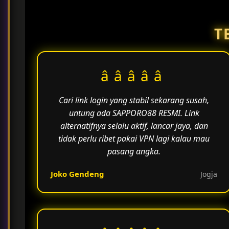
T
â­â­â­â­â­
Cari link login yang stabil sekarang susah,
untung ada SAPPORO88 RESMI. Link
alternatifnya selalu aktif, lancar jaya, dan
tidak perlu ribet pakai VPN lagi kalau mau
pasang angka.
Joko Gendeng
Jogja