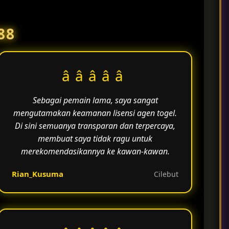
88
â­â­â­â­â­
Sebagai pemain lama, saya sangat
mengutamakan keamanan lisensi agen togel.
Di sini semuanya transparan dan terpercaya,
membuat saya tidak ragu untuk
merekomendasikannya ke kawan-kawan.
Rian_Kusuma
Cilebut