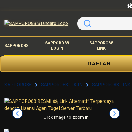
Search
SAPPORO88
SAPPORO88
SAPPORO88
LOGIN
LINK
DAFTAR
SAPPORO88
SAPPORO88 LOGIN
SAPPORO88 LINK
Click image to zoom in