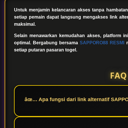
Untuk menjamin kelancaran akses tanpa hambatan 
setiap pemain dapat langsung mengakses link alter
maksimal.
Selain menawarkan kemudahan akses, platform ini 
optimal. Bergabung bersama
SAPPORO88 RESMI
m
setiap putaran pasaran togel.
FAQ
âœ… Apa fungsi dari link alternatif SA
Link alternatif SAPPORO88 RESMI berfung
memastikan Anda tetap