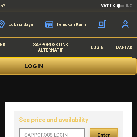
an?
VAT
EX
INC
Lokasi Saya
Temukan Kami
INK
SAPPORO88 LINK
LOGIN
DAFTAR
ALTERNATIF
LOGIN
See price and availability
Enter