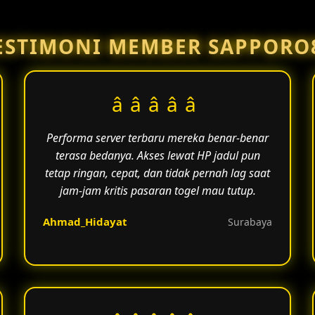
ESTIMONI MEMBER SAPPORO
â­â­â­â­â­
Performa server terbaru mereka benar-benar
terasa bedanya. Akses lewat HP jadul pun
tetap ringan, cepat, dan tidak pernah lag saat
jam-jam kritis pasaran togel mau tutup.
Ahmad_Hidayat
Surabaya